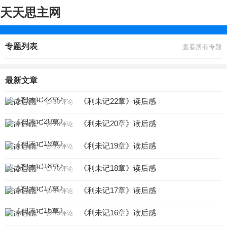
天天思主网
专题列表
查看所有专题
最新文章
《利未记22章》读后感
120
阅读
30
评论
《利未记20章》读后感
241
阅读
78
评论
《利未记19章》读后感
215
阅读
53
评论
《利未记18章》读后感
295
阅读
76
评论
《利未记17章》读后感
395
阅读
84
评论
《利未记16章》读后感
338
阅读
83
评论