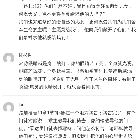
【路11:13】你们虽然不好，尚且知道拿好东西给儿女，
何况天父，岂不更将圣灵给求他的人吗？”
我们也知道拿好的给自己的儿女，更何况爱我们为我们舍
弃生命的主呢！主愿意给我们，他向我们敞开了心们！我
们象神求他就赐给我们！
红杉树
34你眼睛就是身上的灯，你的眼睛若了亮，全身就光明。
眼睛若昏花，全身就黑暗。《路加福音》11章读后感:属
灵的眼睛开了，就看到了光明，有了人生的目标，看到了
盼望;属灵的眼睛没开，就只会看到眼前。
lai
路加福音11章1节“耶稣在一个地方祷告；祷告完了，有个
门徒对他说：“求主教导我们祷告，像约翰教导他的门
徒。”看这里门徒去找耶稣，问他怎么祷告，请耶稣教导
他们祷告 看好像很谦虚，但实际上把他们的心里世界给