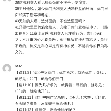
38这法利赛人看见耶稣饭前不洗手，便诧异。
39主对他说，如今你们法利赛人洗净杯盘的外面。你们里
面却满了勒索和邪恶。
40无知的人哪，造外面的，不也造里面吗？
41只要把里面的施舍给人，凡物于你们就都洁净了。《路
加福音》11章读后感:法利赛人只注重行为，靠行为称
义，不注重内心尽都是恶，靠行律法在神面前称义，是行
不通的。称义是看心里是否有神的灵，不是看你的行为称
义的。
hf02
【路11:9】我又告诉你们：你们祈求，就给你们；寻找，
就寻见；叩门，就给你们开门。
【路11:10】因为凡祈求的，就得着；寻找的，就寻见；
叩门的，就给他开门。
【路11:11】你们中间作父亲的，谁有儿子求饼，反给他
石头呢？求鱼，反拿蛇当鱼给他呢？
【路11:12】求鸡蛋，反给他蝎子呢？