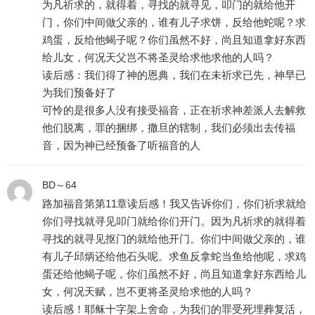
为凡祈求的，就得着，寻找的就寻见，叩门的就给他开
门，你们中间做父亲的，谁有儿子求饼，反给他蛇呢？求
鸡蛋，反给他蝎子呢？你们虽然不好，尚且知道拿好东西
给儿女，何况天父岂不将圣灵给求他求他的人吗？
读后感：我们得了神的恩典，我们在未祈求已先，神早已
为我们预备好了
可怜的是很多人没有接受福音，正在祈求神差派人去解救
他们脱离，罪的捆绑，撒旦的辖制，我们必须出去传福
音，因为神已经预备了听福音的人
BD～64
路加福音第第11章读后感！我又告诉你们，你们祈求就给
你们寻找就寻见叩门就给你们开门。因为凡祈求的就得着
寻找的就寻见抠门的就给他开门。你们中间做父亲的，谁
有儿子邱炳还给他石头呢。求鱼反拿蛇当鱼给他呢，求鸡
蛋还给他蝎子呢，你们虽然不好，尚且知道拿好东西给儿
女，何况天赋，岂不更将圣灵给求他的人吗？
读后感！耶稣十字架上舍命，为我们的罪受死埋葬复活，