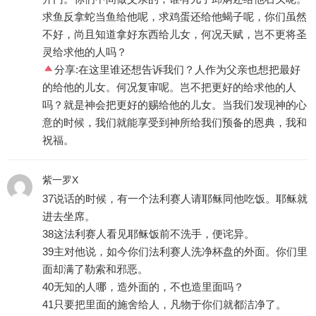
求鱼反拿蛇当鱼给他呢，求鸡蛋还给他蝎子呢，你们虽然
不好，尚且知道拿好东西给儿女，何况天赋，岂不更将圣
灵给求他的人吗？
分享:在这里谁还想告诉我们？人作为父亲也想把最好
的给他的儿女。何况复审呢。岂不把更好的给求他的人
吗？就是神会把更好的赐给他的儿女。当我们发现神的心
意的时候，我们就能享受到神所给我们预备的恩典，我和
祝福。
紫一罗X
37说话的时候，有一个法利赛人请耶稣同他吃饭。耶稣就
进去坐席。
38这法利赛人看见耶稣饭前不洗手，便诧异。
39主对他说，如今你们法利赛人洗净杯盘的外面。你们里
面却满了勒索和邪恶。
40无知的人哪，造外面的，不也造里面吗？
41只要把里面的施舍给人，凡物于你们就都洁净了。