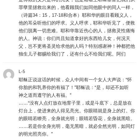
罪孽里拯救出来的，他看顾我们如同他眼中的同人一样，
（诗篇34：15，17-18和合本）耶和华的眼目看顾义人，
他的耳朵听他们的呼求。义人呼求，耶和华听见了，便救
他们脱离一切患难。耶和华靠近伤心的人，拯救灵性痛悔
的人。神说：你们尚且知道拿好的东西给儿女，何况天
父，岂不更将圣灵给求他的人吗？特别感谢神！神都把他
独生儿子都赐给我们了，还有什么不给我们呢。阿们
L-5
耶稣正说这话的时候，众人中间有一个女人大声说：“怀
你胎的和乳养你的有福了！”耶稣说：“是，却还不如听
神之道而遵守的人有福。”
……“没有人点灯放在地窨子里，或是斗底下，总是放在
灯台上，使进来的人得见亮光。你眼睛就是身上的灯。你
的眼睛若瞭亮，全身就光明；眼睛若昏花，全身就黑暗。
……若是你全身光明，毫无黑暗，就必全然光明，如同灯
的明光照亮你。”