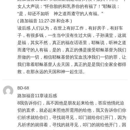
女人大声说：“怀你胎的和乳养你的有福了！”耶稣说：
“是，却还不如听 神之道而遵守的人有福。”
( 路加福音 11:27-28 和合本 )
读后感 人们认为，在世上有好工作，有好房子，有好车
子，有很多钱，一生当中没有生过大病，子孙满堂，这就
是福，其实不然，真正的福在话语里，耶稣说，听神之道
而遵守的人有福，是的，真正的佛是接受耶稣基督为我们
所做的一切，相信耶稣基督的宝血洗净我们一切的罪，让
我们靠着耶稣基督人去天国，真正的是是我们全家全都得
救，在那永远的天国和神一起生活。
BD-68
路加福音11章读后感
8我告诉你们，虽不因他是朋友起来给他，答应他情此迫
切的直求，就必起来照他所需用的给他，我又告诉你们你
们祈求就给你们，寻找就寻见，叩门就给你们开门，因为
凡祈求的就得着，寻找的就寻见，叩门的就给他开门，因