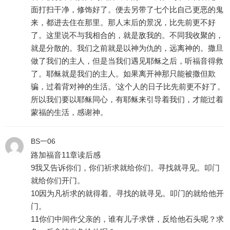
面打扫干净，修饰好了。便去另带了七个比自己更恶的鬼
来，都进去住在那里。那人末后的景况，比先前更不好
了。这里说不与我相合的，就是敌我的。不同我收聚的，
就是分散的。我们之前就是以神为仇的，远离神的。撒旦
做了我们的主人，但是当我们遇见耶稣之后，听福音得救
了。耶稣就是我们的主人。如果离开神那只能被撒但欺
骗，过着背对神的生活。′这个人的日子比先前更不好了。
所以我们要以耶稣同心，有耶稣来引导着我们，才能过着
蒙福的生活，感谢神。
BS一06
路加福音11章读后感
9我又告诉你们，你们祈求就给你们。寻找就寻见。叩门
就给你们开门。
10因为凡祈求的就得着。寻找的就寻见。叩门的就给他开
门。
11你们中间作父亲的，谁有儿子求饼，反给他石头呢？求