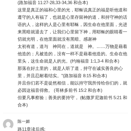
(路加福音 11:27-28,33-34,36 和合本)
这里是真正的福和心里的光，耶稣说真正的福是听他道和
遵守的人有福了，也就是心里存留神的道，和持守神的话
语的人，这样的人是心里有耶稣，因生命在他里面，光进
来黑暗就退去了，让我们心里留下神，用耶稣的眼睛看一
切就光明，在他里面就没有黑暗。感谢神
太初有道，道与 神同在，道就是 神。……万物是藉着
他造的；凡被造的，没有一样不是藉着他造的。生命在他
里头，这生命就是人的光。(约翰福音 1:1,3-4 和合本)
那落在好土里的，就是人听了道，持守在诚实善良的心
里，并且忍耐着结实。”(路加福音 8:15 和合本)
并且你们若不是徒然相信，能以持守我所传给你们的，就
必因这福音得救。 (哥林多前书 15:2 和合本)
但要凡事察验；善美的要持守， (帖撒罗尼迦前书 5:21 和
合本)
陈一媚
路11章读后感: