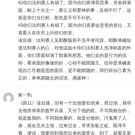
42你们法利赛人有祸了。因为你们将薄荷芸香，并各样菜
蔬，献上十分之一，那公义和爱神的事，反倒不行了。这
原是你们当行的，那也是不可不行的。
43你们法利赛人有祸了。因为你们喜爱会堂里的首位，又
喜爱人在街市上问你们的安。
读后感：法利赛人见耶酥饭前不洗手便诧异。耶酥准确知
道法利赛人的心，对他说如今你们法利赛人洗净杯盘的外
面，你们里面却满了勒索和邪恶。他们走的是行为的信
仰，看表面好像做的好，心却不能跟随主。信仰是准确发
现自己尽都是恶的面目，是不能跟随的，得打碎自己看为
正的，单单跟随主的话语。感谢神！
紫一李j
《路11》读后感，但有一个比他更壮的来，胜过他，就夺
去他所倚靠的盔甲兵器，又分了他的赃。不与我相合的，
就是敌我的。不同我收聚的，就是分散的。污鬼离了人
身，就在无水之地，过来过去，寻求安歇之处。既寻不
着，便说，我要回到我所出来的屋里去。到了，就看见里