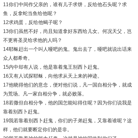
11你们中间作父亲的，谁有儿子求饼，反给他石头呢？求
鱼，反拿蛇当鱼给他呢？
12求鸡蛋，反给他蝎子呢？
13你们虽然不好，尚且知道拿好东西给儿女。何况天父，岂
不更将圣灵给求他的人吗？
14耶稣赶出一个叫人哑吧的鬼。鬼出去了，哑吧就说出话来
众人都希奇。
15内中却有人说，他是靠着鬼王别西卜赶鬼。
16又有人试探耶稣，向他求从天上来的神迹。
17他晓得他们的意念，便对他们说，凡一国自相分争，就成
为荒场。凡一家自相分争，就必败落。
18若撒但自相分争，他的国怎能站得住呢？因为你们说我是
靠着别西卜赶鬼。
19我若靠着别西卜赶鬼，你们的子弟赶鬼，又靠着谁呢？这
样，他们就要断定你们的是非。