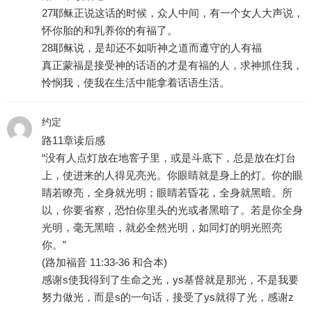
27耶稣正说这话的时候，众人中间，有一个女人大声说，
怀你胎的和乳养你的有福了。
28耶稣说，是却还不如听神之道而遵守的人有福
真正蒙福是接受神的话语的才是有福的人，求神抓住我，
怜悯我，使我在生活中能拿着话语生活。
约定
路11章读后感
“没有人点灯放在地窨子里，或是斗底下，总是放在灯台
上，使进来的人得见亮光。你眼睛就是身上的灯。你的眼
睛若瞭亮，全身就光明；眼睛若昏花，全身就黑暗。所
以，你要省察，恐怕你里头的光或者黑暗了。若是你全身
光明，毫无黑暗，就必全然光明，如同灯的明光照亮
你。”
(路加福音 11:33-36 和合本)
感谢s使我得到了生命之光，ys基督就是那光，不是我要
努力做光，而是s的一句话，接受了ys就得了光，感谢z