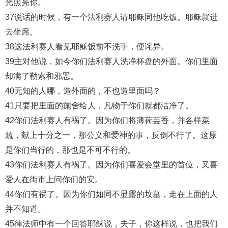
光照亮你。
37说话的时候，有一个法利赛人请耶稣同他吃饭。耶稣就进
去坐席。
38这法利赛人看见耶稣饭前不洗手，便诧异。
39主对他说，如今你们法利赛人洗净杯盘的外面。你们里面
却满了勒索和邪恶。
40无知的人哪，造外面的，不也造里面吗？
41只要把里面的施舍给人，凡物于你们就都洁净了。
42你们法利赛人有祸了。因为你们将薄荷芸香，并各样菜
蔬，献上十分之一，那公义和爱神的事，反倒不行了。这原
是你们当行的，那也是不可不行的。
43你们法利赛人有祸了。因为你们喜爱会堂里的首位，又喜
爱人在街市上问你们的安。
44你们有祸了。因为你们如同不显露的坟墓，走在上面的人
并不知道。
45律法师中有一个回答耶稣说，夫子，你这样说，也把我们