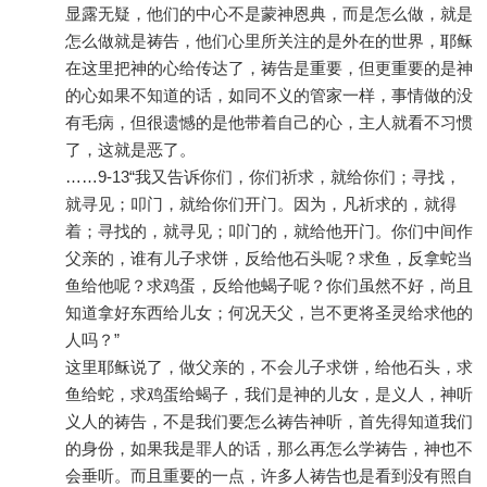
显露无疑，他们的中心不是蒙神恩典，而是怎么做，就是
怎么做就是祷告，他们心里所关注的是外在的世界，耶稣
在这里把神的心给传达了，祷告是重要，但更重要的是神
的心如果不知道的话，如同不义的管家一样，事情做的没
有毛病，但很遗憾的是他带着自己的心，主人就看不习惯
了，这就是恶了。
……9-13“我又告诉你们，你们祈求，就给你们；寻找，
就寻见；叩门，就给你们开门。因为，凡祈求的，就得
着；寻找的，就寻见；叩门的，就给他开门。你们中间作
父亲的，谁有儿子求饼，反给他石头呢？求鱼，反拿蛇当
鱼给他呢？求鸡蛋，反给他蝎子呢？你们虽然不好，尚且
知道拿好东西给儿女；何况天父，岂不更将圣灵给求他的
人吗？”
这里耶稣说了，做父亲的，不会儿子求饼，给他石头，求
鱼给蛇，求鸡蛋给蝎子，我们是神的儿女，是义人，神听
义人的祷告，不是我们要怎么祷告神听，首先得知道我们
的身份，如果我是罪人的话，那么再怎么学祷告，神也不
会垂听。而且重要的一点，许多人祷告也是看到没有照自