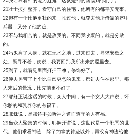
20我若靠着神的能力赶鬼，这就是神的国临到你们了。
21壮士披挂整齐，看守自己的住宅，他所有的都平安无事。
22但有一个比他更壮的来，胜过他，就夺去他所倚靠的盔甲
兵器，又分了他的赃。
23不与我相合的，就是敌我的。不同我收聚的，就是分散
的。
24污鬼离了人身，就在无水之地，过来过去，寻求安歇之
处。既寻不着，便说，我要回到我所出来的屋里去。
25到了，就看见里面打扫干净，修饰好了。
26便去另带了七个比自己更恶的鬼来，都进去住在那里。那
人末后的景况，比先前更不好了。
27耶稣正说这话的时候，众人中间，有一个女人大声说，怀
你胎的和乳养你的有福了。
28耶稣说，是却还不如听神之道而遵守的人有福。
29当众人聚集的时候，耶稣开讲说，这世代是一个邪恶的世
代。他们求看神迹，除了约拿的神迹以外，再没有神迹给他