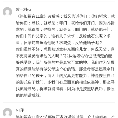
紫一刘yq
《路加福音11章》读后感：我又告诉你们：你们祈求，就
给你们；寻找，就寻见；叩门，就给你们开门。因为凡祈
求的，就得着；寻找的，就寻见；叩门的，就给他开门。
你们中间作父亲的，谁有儿子求饼，反给他石头呢？求
鱼，反拿蛇当鱼给他呢？求鸡蛋，反给他蝎子呢？
你们虽然不好，尚且知道拿好东西给儿女，何况天父，岂
不更将圣灵给求他的人吗？”我从这段话语也很清楚的能
够感受到，我们所信的神是真实可靠的神。我们作为父母
真的稍微能够有做父母这个心的话。那父母都是愿意拿好
的给自己的孩子，而天上的父真更有能力，神是按照自己
的形式造了我们。多我们心里面真的相信依靠神，那么寻
找就能寻见，祈求就能得着，因为神是按照话做功，按照
他他的话成就。
NJ萍
路加福音11章27节耶稣正说这话的时候，众人中间有一个