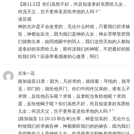
【路11:13】你们虽然不好，尚且知道拿好东西给儿女，
何况天父，岂不更将圣灵给求他的人吗？”
读后感
神的允许是不会改变的，无论什么时候，只要我们祈求祷
告，神都会应允，因为我们是神的儿女，神从罪孽里把我
们拯救出来，如同他眼中的同人，我们这些无知的人都知
道拿好的东西给儿女，那何况我们的神呢，不把最好的留
给我们吗？应该带着感谢的心接受，阿们
京淮一花
路加福音11章：因为，凡祈求的，就得着；寻找的，就寻
见；叩门的，就给他开门。你们中间作父亲的，谁有儿子
求饼，反给他石头呢？求鱼，反拿蛇当鱼给他呢？求鸡
蛋，反给他蝎子呢？你们虽然不好，尚且知道拿好东西给
儿女；何况天父，岂不更将圣灵给求他的人吗？”
(路加福音 11:10-13 和合本)分享，神是信实的，无论什么
时候我们祈求祷告神，神都垂听我们的的祷告，因为我们
是得救的义人是神的儿女，也是藉着主耶稣基督把我们从