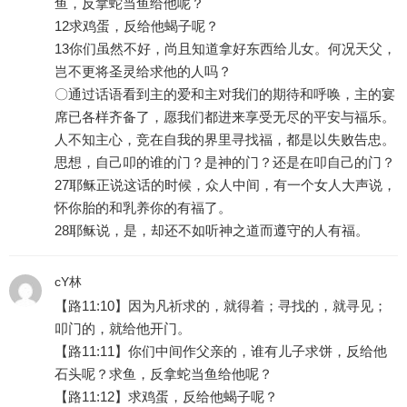
鱼，反拿蛇当鱼给他呢？
12求鸡蛋，反给他蝎子呢？
13你们虽然不好，尚且知道拿好东西给儿女。何况天父，
岂不更将圣灵给求他的人吗？
〇通过话语看到主的爱和主对我们的期待和呼唤，主的宴
席已各样齐备了，愿我们都进来享受无尽的平安与福乐。
人不知主心，竞在自我的界里寻找福，都是以失败告忠。
思想，自己叩的谁的门？是神的门？还是在叩自己的门？
27耶稣正说这话的时候，众人中间，有一个女人大声说，
怀你胎的和乳养你的有福了。
28耶稣说，是，却还不如听神之道而遵守的人有福。
cY林
【路11:10】因为凡祈求的，就得着；寻找的，就寻见；
叩门的，就给他开门。
【路11:11】你们中间作父亲的，谁有儿子求饼，反给他
石头呢？求鱼，反拿蛇当鱼给他呢？
【路11:12】求鸡蛋，反给他蝎子呢？