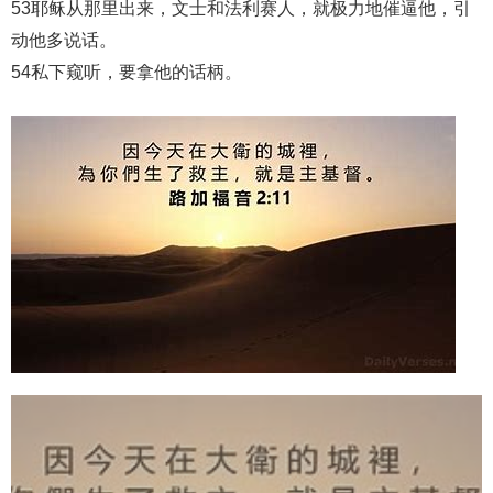
53耶稣从那里出来，文士和法利赛人，就极力地催逼他，引
动他多说话。
54私下窥听，要拿他的话柄。