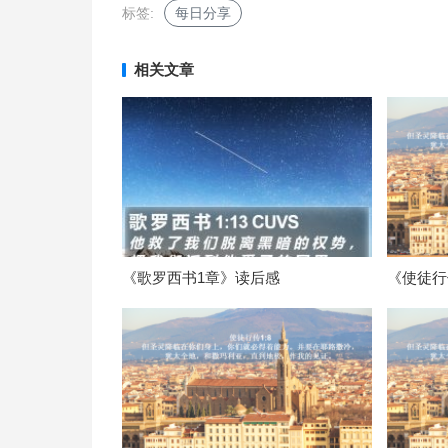
标签:
每日分享
相关文章
《歌罗西书1章》读后感
《使徒行