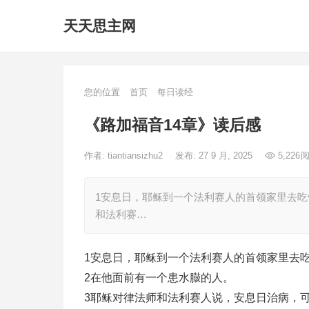
天天思主网
您的位置
首页
每日读经
《路加福音14章》读后感
作者:
tiantiansizhu2
发布: 27 9 月, 2025
5,226
1安息日，耶稣到一个法利赛人的首领家里去吃
和法利赛…
1安息日，耶稣到一个法利赛人的首领家里去
2在他面前有一个患水臌的人。
3耶稣对律法师和法利赛人说，安息日治病，