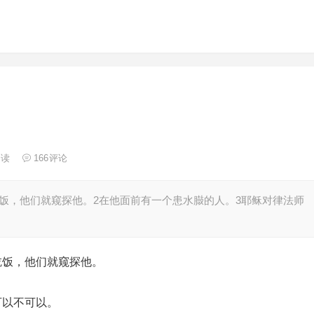
阅读
166
评论
饭，他们就窥探他。2在他面前有一个患水臌的人。3耶稣对律法师
吃饭，他们就窥探他。
可以不可以。