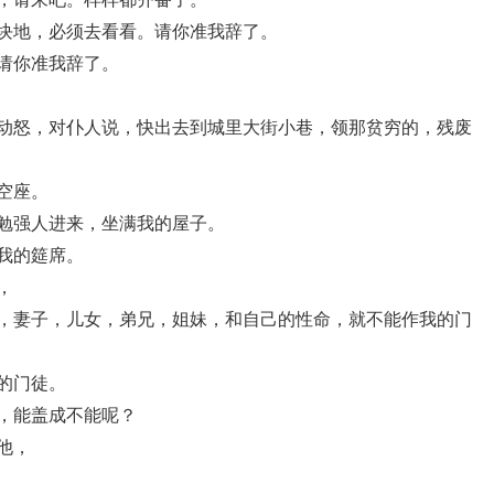
一块地，必须去看看。请你准我辞了。
请你准我辞了。
就动怒，对仆人说，快出去到城里大街小巷，领那贫穷的，残废
空座。
，勉强人进来，坐满我的屋子。
我的筵席。
，
母，妻子，儿女，弟兄，姐妹，和自己的性命，就不能作我的门
的门徒。
，能盖成不能呢？
他，