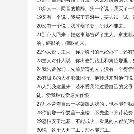
18众人一口同音的推辞。头一个说，我买了
19又有一个说，我买了五对牛，要去试一试。
20又有一个说，我才娶了妻，所以不能去。
21那仆人回来，把这事都告诉了主人。家主
的，瞎眼的，瘸腿的来。
22仆人说，主阿，你所吩咐的已经办了，还有
23主人对仆人说，你出去到路上和篱笆那里
24我告诉你们，先前所请的人，没有一个得尝
25有极多的人和耶稣同行。他转过来对他们说
26人到我这里来，若不爱我胜过爱自己的父
徒。爱我胜过爱原文作恨
27凡不背着自己十字架跟从我的，也不能作我
28你们那一个要盖一座楼，不先坐下算计花费
29恐怕安了地基，不能成功，看见的人都笑话
30说，这个人开了工，却不能完工。