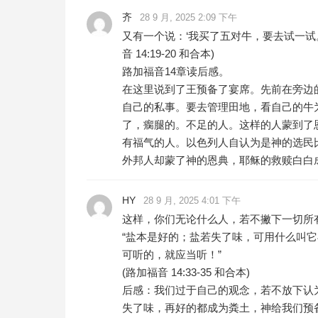
齐
28 9 月, 2025 2:09 下午
又有一个说：‘我买了五对牛，要去试一试。
音 14:19-20 和合本)
路加福音14章读后感。
在这里说到了王预备了宴席。先前在旁边
自己的私事。要去管理田地，看自己的牛
了，瘸腿的。不足的人。这样的人蒙到了
有福气的人。以色列人自认为是神的选民
外邦人却蒙了神的恩典，耶稣的救赎白白
HY
28 9 月, 2025 4:01 下午
这样，你们无论什么人，若不撇下一切所
“盐本是好的；盐若失了味，可用什么叫
可听的，就应当听！”
(路加福音 14:33-35 和合本)
后感：我们过于自己的观念，若不放下认
失了味，再好的都成为粪土，神给我们预