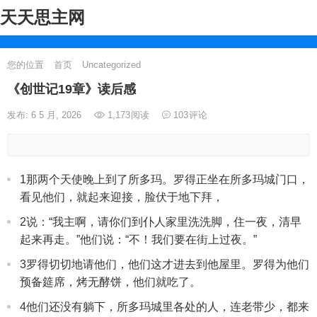
天天思主网
您的位置
首页
Uncategorized
《创世记19章》读后感
发布: 6 5 月, 2026
1,173
阅读
103
评论
1那两个天使晚上到了所多玛。罗得正坐在所多玛城门口，
看见他们，就起来迎接，脸伏于地下拜，
2说：“我主啊，请你们到仆人家里洗洗脚，住一夜，清早
起来再走。”他们说：“不！我们要在街上过夜。”
3罗得切切地请他们，他们这才进去到他屋里。罗得为他们
预备筵席，烤无酵饼，他们就吃了。
4他们还没有躺下，所多玛城里各处的人，连老带少，都来