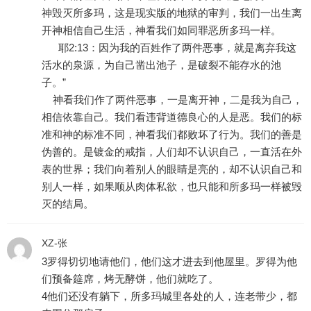
神毁灭所多玛，这是现实版的地狱的审判，我们一出生离
开神相信自己生活，神看我们如同罪恶所多玛一样。
耶2:13：因为我的百姓作了两件恶事，就是离弃我这
活水的泉源，为自己凿出池子，是破裂不能存水的池
子。”
神看我们作了两件恶事，一是离开神，二是我为自己，
相信依靠自己。我们看违背道德良心的人是恶。我们的标
准和神的标准不同，神看我们都败坏了行为。我们的善是
伪善的。是镀金的戒指，人们却不认识自己，一直活在外
表的世界；我们向着别人的眼睛是亮的，却不认识自己和
别人一样，如果顺从肉体私欲，也只能和所多玛一样被毁
灭的结局。
XZ-张
3罗得切切地请他们，他们这才进去到他屋里。罗得为他
们预备筵席，烤无酵饼，他们就吃了。
4他们还没有躺下，所多玛城里各处的人，连老带少，都