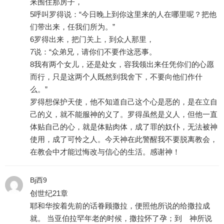
来围住那房子，
5呼叫罗得说：“今日晚上到你这里来的人在哪里呢？把他
们带出来，任我们所为。”
6罗得出来，把门关上，到众人那里，
7说：“众弟兄，请你们不要作这恶事。
8我有两个女儿，还是处女，容我领出来任凭你们的心愿
而行，只是这两个人既然到我舍下，不要向他们作什
么。”
罗得想保护天使，他不知道自己这个心是恶的，是在立自
己的义，就不能服神的义了。罗得虽然是义人，但他一直
体贴自己的心，就是体贴肉体，成了罪的奴仆，无法被神
使用，成了可怜之人。今天神在此警醒我不要脱离教会，
在教会中才能过悔改与信心的生活。感谢神！
Bj西9
创世纪21章
耶和华按着先前的话眷顾撒拉，便照他所说的给撒拉成
就。 当亚伯拉罕年老的时候，撒拉怀了孕；到 神所说