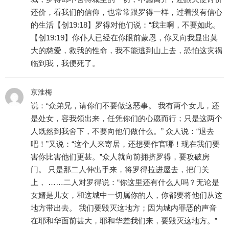
还价，看我们的信仰，也常常跟罗得一样，过着没有信心
的生活【创19:18】罗得对他们说：“我主啊，不要如此。
【创19:19】你仆人已经在你眼前蒙恩，你又向我显出莫
大的慈爱，救我的性命，我不能逃到山上去，恐怕这灾祸
临到我，我便死了。
京淮梅
说：“众弟兄，请你们不要做这恶事。 我有两个女儿，还
是处女，容我领出来，任凭你们的心愿而行；只是这两个
人既然到我舍下，不要向他们做什么。” 众人说：“退去
吧！”又说：“这个人来寄居，还想要作官哪！现在我们要
害你比害他们更甚。”众人就向前拥挤罗得，要攻破房
门。 只是那二人伸出手来，将罗得拉进屋去，把门关
上， ……二人对罗得说：“你这里还有什么人吗？无论是
女婿是儿女，和这城中一切属你的人，你都要将他们从这
地方带出去。 我们要毁灭这地方；因为城内罪恶的声音
在耶和华面前甚大，耶和华差我们来，要毁灭这地方。”