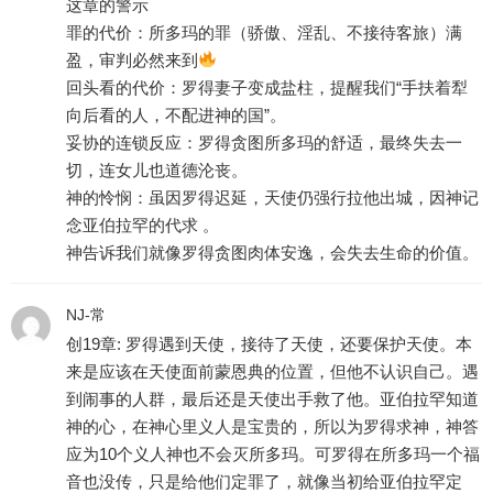
这章的警示
罪的代价：所多玛的罪（骄傲、淫乱、不接待客旅）满
盈，审判必然来到
回头看的代价：罗得妻子变成盐柱，提醒我们“手扶着犁
向后看的人，不配进神的国”。
妥协的连锁反应：罗得贪图所多玛的舒适，最终失去一
切，连女儿也道德沦丧。
神的怜悯：虽因罗得迟延，天使仍强行拉他出城，因神记
念亚伯拉罕的代求 。
神告诉我们就像罗得贪图肉体安逸，会失去生命的价值。
NJ-常
创19章: 罗得遇到天使，接待了天使，还要保护天使。本
来是应该在天使面前蒙恩典的位置，但他不认识自己。遇
到闹事的人群，最后还是天使出手救了他。亚伯拉罕知道
神的心，在神心里义人是宝贵的，所以为罗得求神，神答
应为10个义人神也不会灭所多玛。可罗得在所多玛一个福
音也没传，只是给他们定罪了，就像当初给亚伯拉罕定