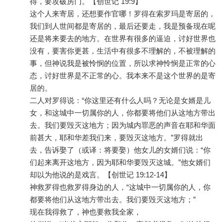
得，要攻破房门。【创世记 19:9】
这个人来寄居，还想要作官哪！罗得在索罗玛是寄居的，
我们到人世间都是寄居的，最后还要走，我是预备现在呢
还是将来要去的地方。在世界有很多的逼迫，讨好世界也
没有，要害你更甚，生活中有很多不理解的，不被理解的
事，但神说我是被怜悯的位置，所以求神怜悯是正常的心
态，讨好世界是不正常的心。我本来不是这个世界的是寄
居的。
二人对罗得说：“你这里还有什么人吗？无论是女婿是儿
女，和这城中一切属你的人，你都要将他们从这地方带出
去。我们要毁灭这地方；因为城内罪恶的声音在耶和华面
前甚大，耶和华差我们来，要毁灭这地方。”罗得就出
去，告诉娶了（或译：将要娶）他女儿的女婿们说：“你
们起来离开这地方，因为耶和华要毁灭这城。”他女婿们
却以为他说的是戏言。【创世记 19:12-14】
神救罗得也救罗得身边的人，“这城中一切属你的人，你
都要将他们从这地方带出去。我们要毁灭这地方；”
现在我得救了，神也要救我全家，