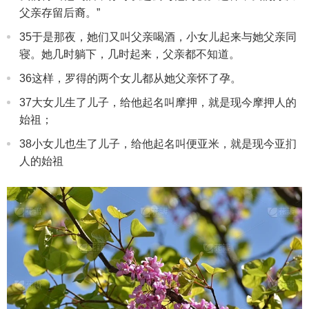
父亲存留后裔。”
35于是那夜，她们又叫父亲喝酒，小女儿起来与她父亲同
寝。她几时躺下，几时起来，父亲都不知道。
36这样，罗得的两个女儿都从她父亲怀了孕。
37大女儿生了儿子，给他起名叫摩押，就是现今摩押人的
始祖；
38小女儿也生了儿子，给他起名叫便亚米，就是现今亚扪
人的始祖