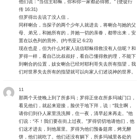
他们说：“当信主耶稣，你和你一家都必得救。” (使徒行
传 16:31)
但罗得出去说了没人信，
同样喇合，当探子的两个少年人就进去，将喇合与她的父
母、弟兄，和她所有的，并她一切的亲眷，都带出来，安
置在以色列的营外。(约书亚记 6:23)
现在也是，但为什么对家人说信耶稣得救没有人信呢？和
罗得一样，看自己比叔叔好，看自己懂得救的理，不能下
到喇合的位置，妓女喇合已经对耶利哥失去所有指望，我
们对世界失去所有的指望就可以向家人们述说神的世界。
11
那两个天使晚上到了所多玛；罗得正坐在所多玛城门口，
看见他们，就起来迎接，脸伏于地下拜，说：“我主啊，
请你们到仆人家里洗洗脚，住一夜，清早起来再走。”他
们说：“不！我们要在街上过夜。”罗得切切地请他们，他
们这才进去，到他屋里。罗得为他们预备筵席，烤无酵
饼，他们就吃了。他们还没有躺下，所多玛城里各处的