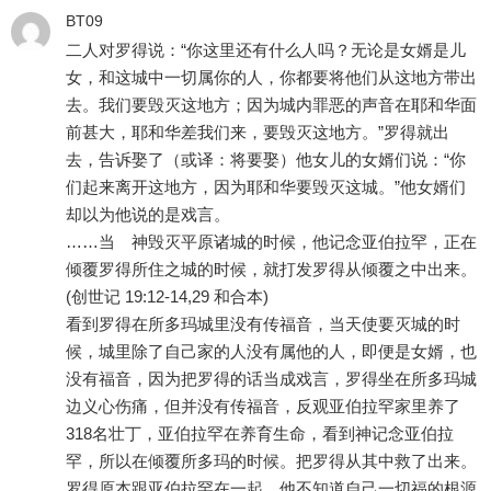
BT09
二人对罗得说：“你这里还有什么人吗？无论是女婿是儿
女，和这城中一切属你的人，你都要将他们从这地方带出
去。我们要毁灭这地方；因为城内罪恶的声音在耶和华面
前甚大，耶和华差我们来，要毁灭这地方。”罗得就出
去，告诉娶了（或译：将要娶）他女儿的女婿们说：“你
们起来离开这地方，因为耶和华要毁灭这城。”他女婿们
却以为他说的是戏言。
……当 神毁灭平原诸城的时候，他记念亚伯拉罕，正在
倾覆罗得所住之城的时候，就打发罗得从倾覆之中出来。
(创世记 19:12-14,29 和合本)
看到罗得在所多玛城里没有传福音，当天使要灭城的时
候，城里除了自己家的人没有属他的人，即便是女婿，也
没有福音，因为把罗得的话当成戏言，罗得坐在所多玛城
边义心伤痛，但并没有传福音，反观亚伯拉罕家里养了
318名壮丁，亚伯拉罕在养育生命，看到神记念亚伯拉
罕，所以在倾覆所多玛的时候。把罗得从其中救了出来。
罗得原本跟亚伯拉罕在一起。他不知道自己一切福的根源