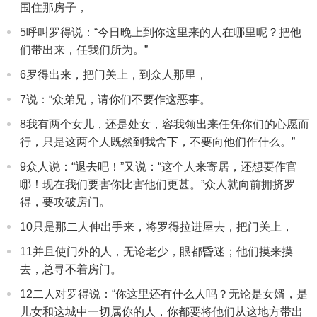
围住那房子，
5呼叫罗得说：“今日晚上到你这里来的人在哪里呢？把他
们带出来，任我们所为。”
6罗得出来，把门关上，到众人那里，
7说：“众弟兄，请你们不要作这恶事。
8我有两个女儿，还是处女，容我领出来任凭你们的心愿而
行，只是这两个人既然到我舍下，不要向他们作什么。”
9众人说：“退去吧！”又说：“这个人来寄居，还想要作官
哪！现在我们要害你比害他们更甚。”众人就向前拥挤罗
得，要攻破房门。
10只是那二人伸出手来，将罗得拉进屋去，把门关上，
11并且使门外的人，无论老少，眼都昏迷；他们摸来摸
去，总寻不着房门。
12二人对罗得说：“你这里还有什么人吗？无论是女婿，是
儿女和这城中一切属你的人，你都要将他们从这地方带出