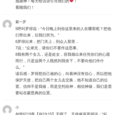
感谢神！每天给话语引导我们的
！
看顾我们！
紫一罗
5呼叫罗得说：“今日晚上到你这里来的人在哪里呢？把他
们带出来，任我们所为。”
6罗得出来，把门关上，到众人那里，
7说：“众弟兄，请你们不要作这恶事。
8我有两个女儿，还是处女，容我领出来任凭你们的心愿
而行，只是这两个人既然到我舍下，不要向他们作什
么。”
读后感：罗得想自己做的心，向着神没有信心，所以想他
保护天使，把自己两个女儿去交换，他不知道自己的位
置。信仰不是我做，而是交托给神，相信神做，我们是需
要站在蒙恩典的位置。
小
创世纪19章【创19:15】天明了，天使催逼罗得说：“起