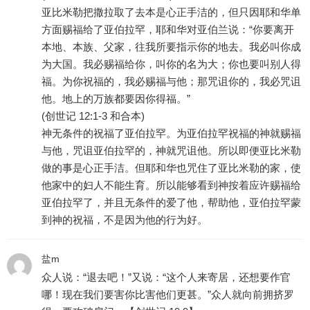
亚比米勒把撒拉取了去本是心正手洁的，但只因耶和华单
方面赐福给了亚伯拉罕，耶和华对亚伯兰说：“你要离开
本地、本族、父家，往我所要指示你的地去。我必叫你成
为大国。我必赐福给你，叫你的名为大；你也要叫别人得
福。为你祝福的，我必赐福与他；那咒诅你的，我必咒诅
他。地上的万族都要因你得福。”
(创世记 12:1-3 和合本)
神无条件的祝福了亚伯拉罕。为亚伯拉罕祝福的神就赐福
与他，咒诅亚伯拉罕的，神就咒诅他。所以即便亚比米勒
做的事是心正手洁。但耶和华也咒住了亚比米勒的家，使
他家中的妇人不能生育。所以能够看到神按着应许赐福给
亚伯拉罕了，并且无条件的爱了他，帮助他，亚伯拉罕蒙
到神的祝福，不是因为他的行为好。
盐m
众人说：“退去吧！”又说：“这个人来寄居，还想要作官
哪！现在我们要害你比害他们更甚。”众人就向前拥挤罗