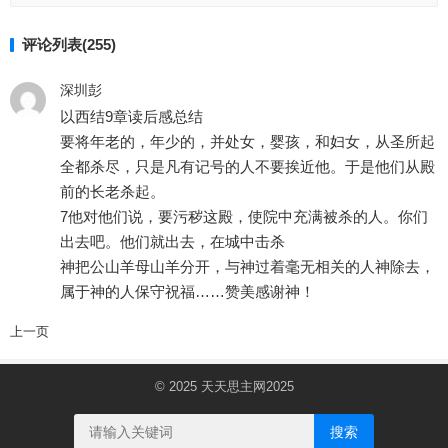
评论列表(255)
深圳彭
以西结9章读后感总结
要将年老的，年少的，并处女，婴孩，和妇女，从圣所起
全都杀尽，只是凡有记号的人不要挨近他。于是他们从殿
前的长老杀起。
7他对他们说，要污秽这殿，使院中充满被杀的人。你们
出去吧。他们就出去，在城中击杀
神把公山羊母山羊分开，与神过着毫无相关的人神除去，
属于神的人保守祝福……赞美感谢神！
评
上一页
论
分
© 2025
天天思主网2025
页
搜索