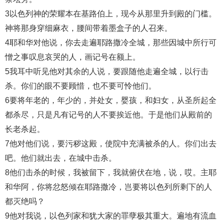
3以色列神的荣耀本在基路伯上，现今从那里升到殿的门槛。
神将那身穿细麻衣，腰间带着墨盒子的人召来。
4耶和华对他说，你去走遍耶路撒冷全城，那些因城中所行可
憎之事叹息哀哭的人，画记号在额上。
5我耳中听见他对其余的人说，要跟随他走遍全城，以行击
杀。你们的眼不要顾惜，也不要可怜他们。
6要将年老的，年少的，并处女，婴孩，和妇女，从圣所起全
都杀尽，只是凡有记号的人不要挨近他。于是他们从殿前的
长老杀起。
7他对他们说，要污秽这殿，使院中充满被杀的人。你们出去
吧。他们就出去，在城中击杀。
8他们击杀的时候，我被留下，我就俯伏在地，说，哎。主耶
和华阿，你将忿怒倾在耶路撒冷，岂要将以色列所剩下的人
都灭绝吗？
9他对我说，以色列家和犹大家的罪孽极其重大。遍地有流血