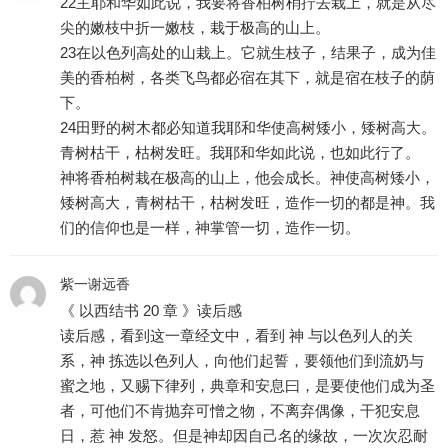
22主耶和华如此说，我要将香柏树梢拧去栽上，就是从尽
尖的嫩枝中折一嫩枝，栽于极高的山上。
23在以色列高处的山栽上。它就生枝子，结果子，成为佳
美的香柏树，各类飞鸟都必宿在其下，就是宿在枝子的荫
下。
24田野的树木都必知道我耶和华使高树矮小，矮树高大。
青树枯干，枯树发旺。我耶和华如此说，也如此行了。
神将香柏树栽在极高的山上，他会成长。神使高树矮小，
矮树高大，青树枯干，枯树发旺，造作一切的都是神。我
们的信仰也是一样，神掌管一切，造作一切。
紫一谢远香
《 以西结书 20 章 》读后感
读后感，看到这一章经文中，看到 神 与以色列人的关
系，神 拣选以色列人，向他们起誓，要领他们到流奶与
蜜之地，又赐下律列，典章和安息曰，是要使他们成为圣
者，可他们不肯抛弃可憎之物，不离弃偶像，干犯安息
日，惹 神 发怒。但是神却因自己名的缘故，一次次忍耐