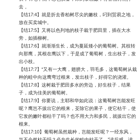
去，
【结17:4】就是折去香柏树尽尖的嫩枝，叼到贸易之地，
放在买卖城中。
【结17:5】又将以色列地的枝子栽于肥田里，插在大水
旁，如插柳树。
【结17:6】就渐渐生长，成为蔓延矮小的葡萄树。其枝转
向那鹰，其根在鹰以下，于是成了葡萄树，生出枝子，发
出小枝。
【结17:7】“又有一大鹰，翅膀大，羽毛多，这葡萄树从栽
种的畦中向这鹰弯过根来，发出枝子，好得它的浇灌。
【结17:8】这树栽于肥田多水的旁边，好生枝子，结果
子，成为佳美的葡萄树。
【结17:9】你要说，主耶和华如此说：这葡萄树岂能发旺
呢？鹰岂不拔出它的根来，芟除它的果子，使它枯干，使
它发的嫩叶都枯干了吗？也不用大力和多民，就拔出它的
根来。
【结17:10】葡萄树虽然栽种，岂能发旺呢？一经东风，
岂不全然枯干吗？必在生长的畦中枯干了。”读后感，读