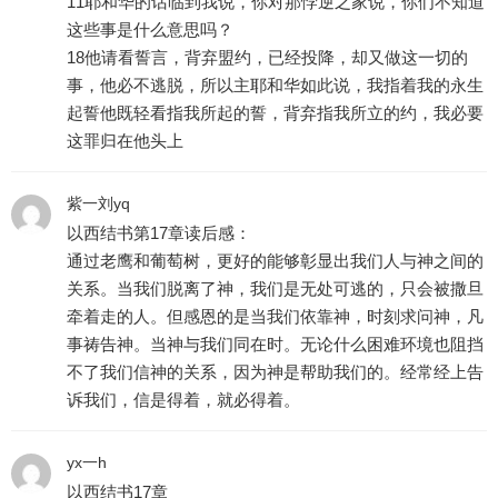
11耶和华的话临到我说，你对那悖逆之家说，你们不知道
这些事是什么意思吗？
18他请看誓言，背弃盟约，已经投降，却又做这一切的
事，他必不逃脱，所以主耶和华如此说，我指着我的永生
起誓他既轻看指我所起的誓，背弃指我所立的约，我必要
这罪归在他头上
紫一刘yq
以西结书第17章读后感：
通过老鹰和葡萄树，更好的能够彰显出我们人与神之间的
关系。当我们脱离了神，我们是无处可逃的，只会被撒旦
牵着走的人。但感恩的是当我们依靠神，时刻求问神，凡
事祷告神。当神与我们同在时。无论什么困难环境也阻挡
不了我们信神的关系，因为神是帮助我们的。经常经上告
诉我们，信是得着，就必得着。
yx一h
以西结书17章