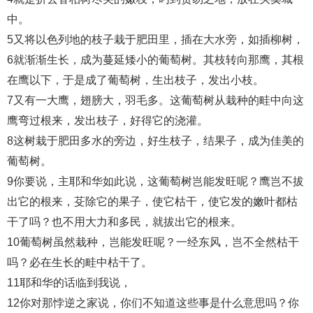
中。
5又将以色列地的枝子栽于肥田里，插在大水旁，如插柳树，
6就渐渐生长，成为蔓延矮小的葡萄树。其枝转向那鹰，其根
在鹰以下，于是成了葡萄树，生出枝子，发出小枝。
7又有一大鹰，翅膀大，羽毛多。这葡萄树从栽种的畦中向这
鹰弯过根来，发出枝子，好得它的浇灌。
8这树栽于肥田多水的旁边，好生枝子，结果子，成为佳美的
葡萄树。
9你要说，主耶和华如此说，这葡萄树岂能发旺呢？鹰岂不拔
出它的根来，芟除它的果子，使它枯干，使它发的嫩叶都枯
干了吗？也不用大力和多民，就拔出它的根来。
10葡萄树虽然栽种，岂能发旺呢？一经东风，岂不全然枯干
吗？必在生长的畦中枯干了。
11耶和华的话临到我说，
12你对那悖逆之家说，你们不知道这些事是什么意思吗？你