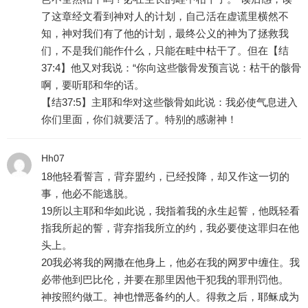
了这章经文看到神对人的计划，自己活在虚谎里横然不
知，神对我们有了他的计划，最终公义的神为了拯救我
们，不是我们能作什么，只能在畦中枯干了。但在【结
37:4】他又对我说：“你向这些骸骨发预言说：枯干的骸骨
啊，要听耶和华的话。
【结37:5】主耶和华对这些骸骨如此说：我必使气息进入
你们里面，你们就要活了。特别的感谢神！
Hh07
18他轻看誓言，背弃盟约，已经投降，却又作这一切的
事，他必不能逃脱。
19所以主耶和华如此说，我指着我的永生起誓，他既轻看
指我所起的誓，背弃指我所立的约，我必要使这罪归在他
头上。
20我必将我的网撒在他身上，他必在我的网罗中缠住。我
必带他到巴比伦，并要在那里因他干犯我的罪刑罚他。
神按照约做工。神也憎恶备约的人。得救之后，耶稣成为