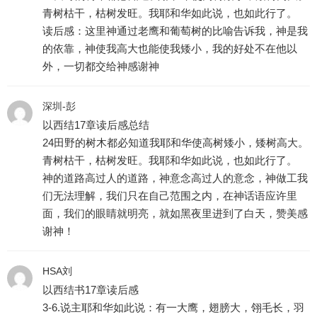
青树枯干，枯树发旺。我耶和华如此说，也如此行了。
读后感：这里神通过老鹰和葡萄树的比喻告诉我，神是我
的依靠，神使我高大也能使我矮小，我的好处不在他以
外，一切都交给神感谢神
深圳-彭
以西结17章读后感总结
24田野的树木都必知道我耶和华使高树矮小，矮树高大。
青树枯干，枯树发旺。我耶和华如此说，也如此行了。
神的道路高过人的道路，神意念高过人的意念，神做工我
们无法理解，我们只在自己范围之内，在神话语应许里
面，我们的眼睛就明亮，就如黑夜里进到了白天，赞美感
谢神！
HSA刘
以西结书17章读后感
3-6.说主耶和华如此说：有一大鹰，翅膀大，翎毛长，羽