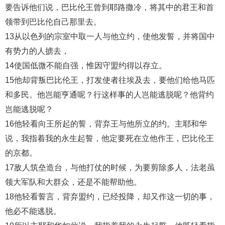
要告诉他们说，巴比伦王曾到耶路撒冷，将其中的君王和首
领带到巴比伦自己那里去。
13从以色列的宗室中取一人与他立约，使他发誓，并将国中
有势力的人掳去，
14使国低微不能自强，惟因守盟约得以存立。
15他却背叛巴比伦王，打发使者往埃及去，要他们给他马匹
和多民。他岂能亨通呢？行这样事的人岂能逃脱呢？他背约
岂能逃脱呢？
16他轻看向王所起的誓，背弃王与他所立的约。主耶和华
说，我指着我的永生起誓，他定要死在立他作王，巴比伦王
的京都。
17敌人筑垒造台，与他打仗的时候，为要剪除多人，法老虽
领大军队和大群众，还是不能帮助他。
18他轻看誓言，背弃盟约，已经投降，却又作这一切的事，
他必不能逃脱。