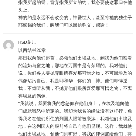
指我所起的誓，背弃指我所立的约，我必要使这罪归在他
头上。
神的约是永远不会改变的，神爱世人，甚至将祂的独生子
耶稣赐给我们，叫我们可以因信称义，感谢！
HSD花儿
以西结书20章
那日我向他们起誓，必领他们出埃及地，到我为他们察看
的流奶与蜜之地；那地在万国中是有荣耀的。我对他们
说，你们各人要抛弃眼所喜爱那可憎之物，不可因埃及的
偶像玷污自己。我是耶和华－你们的 神。他们却悖逆
我，不肯听从我，不抛弃他们眼所喜爱那可憎之物，不离
弃埃及的偶像。
“我就说，我要将我的忿怒倾在他们身上，在埃及地向他
们成就我怒中所定的。我却为我名的缘故没有这样行，免
得我名在他们所住的列国人眼前被亵渎；我领他们出埃及
地，在这列国人的眼前将自己向他们显现。这样，我就使
他们出埃及地，领他们到旷野，将我的律例赐给他们，将