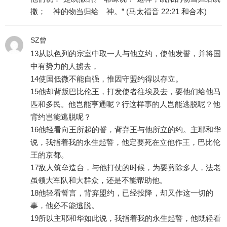
撒； 神的物当归给 神。” (马太福音 22:21 和合本)
SZ曾
13从以色列的宗室中取一人与他立约，使他发誓，并将国
中有势力的人掳去，
14使国低微不能自强，惟因守盟约得以存立。
15他却背叛巴比伦王，打发使者往埃及去，要他们给他马
匹和多民。他岂能亨通呢？行这样事的人岂能逃脱呢？他
背约岂能逃脱呢？
16他轻看向王所起的誓，背弃王与他所立的约。主耶和华
说，我指着我的永生起誓，他定要死在立他作王，巴比伦
王的京都。
17敌人筑垒造台，与他打仗的时候，为要剪除多人，法老
虽领大军队和大群众，还是不能帮助他。
18他轻看誓言，背弃盟约，已经投降，却又作这一切的
事，他必不能逃脱。
19所以主耶和华如此说，我指着我的永生起誓，他既轻看