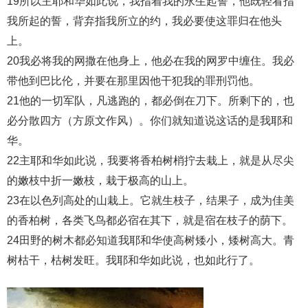
19所以主耶和华如此说，我指着我的永生起誓，他既轻看指
我所起的誓，背弃指我所立的约，我必要使这罪归在他头
上。
20我必将我的网撒在他身上，他必在我的网罗中缠住。我必
带他到巴比伦，并要在那里因他干犯我的罪刑罚他。
21他的一切军队，凡逃跑的，都必倒在刀下。所剩下的，也
必分散四方（方原文作风）。你们就知道说这话的是我耶和
华。
22主耶和华如此说，我要将香柏树梢拧去栽上，就是从尽尖
的嫩枝中折一嫩枝，栽于极高的山上。
23在以色列高处的山栽上。它就生枝子，结果子，成为佳美
的香柏树，各类飞鸟都必宿在其下，就是宿在枝子的荫下。
24田野的树木都必知道我耶和华使高树矮小，矮树高大。青
树枯干，枯树发旺。我耶和华如此说，也如此行了。