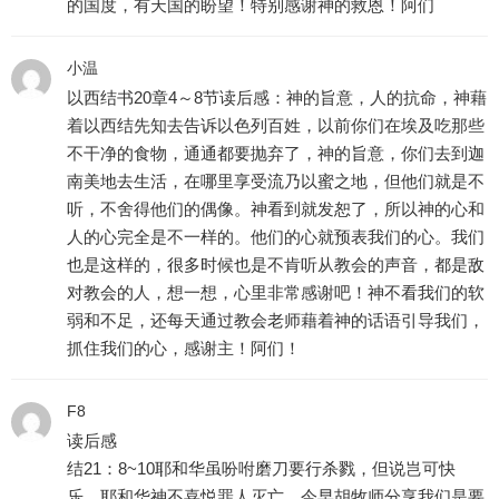
的国度，有天国的盼望！特别感谢神的救恩！阿们
小温
以西结书20章4～8节读后感：神的旨意，人的抗命，神藉
着以西结先知去告诉以色列百姓，以前你们在埃及吃那些
不干净的食物，通通都要抛弃了，神的旨意，你们去到迦
南美地去生活，在哪里享受流乃以蜜之地，但他们就是不
听，不舍得他们的偶像。神看到就发恕了，所以神的心和
人的心完全是不一样的。他们的心就预表我们的心。我们
也是这样的，很多时候也是不肯听从教会的声音，都是敌
对教会的人，想一想，心里非常感谢吧！神不看我们的软
弱和不足，还每天通过教会老师藉着神的话语引导我们，
抓住我们的心，感谢主！阿们！
F8
读后感
结21：8~10耶和华虽吩咐磨刀要行杀戮，但说岂可快
乐，耶和华神不喜悦罪人灭亡。今早胡牧师分享我们是要