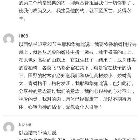
的第二个约是恩典的约，耶稣基督担当我们一切你罪了，
使我们成为义人，我接受他的约，就不至灭亡。反得永
生。
Hf08
以西结书17章22节主耶和华如此说：我要将香柏树梢拧去
栽上，就是从尽尖的嫩枝中折一嫩枝，栽于极高的山上。
在以色列高处的山栽上。它就生枝子，结果子，成为佳美
的香柏树，各类飞鸟都必宿在其下，就是宿在枝子的荫
下。田野的树木都必知道我耶和华使高树矮小，矮树高
大，青树枯干，枯树发旺，我耶和华如此说，也如此行。
分享神的意念高过我们的意念，我的心跟神的心对不上，
神爱的灵，我对的肉，肉体已经报废了，所以不期待肉
体，心转向神的话语，受教会仆人引导！
BD-68
以西结书17读后感