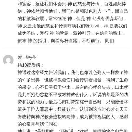
和宽容，这让我们体会到 神 的慈爱与怜悯，百姓如此悖
逆，神依然顾惜他们，我们也是和以色列人一样，因自己
的私欲和软弱，常常悖逆 神，但是 神 都没有丢弃我们，
神 总是用他的慈爱和怜悯呼唤我们转向 神，神 是要我们
成为圣结，遵行 神 的旨意，蒙神引导，在信仰的路上，
依靠 神 的指引，向着标杆直跑，不断前行。 阿们
紫一钟y荃
结19读后感：
神通过这章经文告诉我们，我们也像以色列人一样蒙了神
的许多恩典，也被神教会使用着传讲着福音，得到了生命
的果实，心不归零归于尘土，感谢的心就会失去，出来就
是判断抱怨忿忿不平敌对神教会仆人，诉说的都是我的功
劳和我的能力，最后心归功劳荣耀于自己时，只能慢慢将
流失于陷入罪恶中，只能败亡。认识到这点时心才会天天
悔改转向神跟教会连接转向神，成为被神祝福的人，感谢
的心常常与我们同在。
他们说：“是凯撒的。”耶稣说：“这样，凯撒的物当归给凯