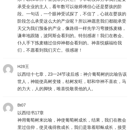
承受全业的主人，看年数可以做师傅但心还是婴孩的阶
段。一句话，一个眼神受试探了，不信了，心就在婴孩的
阶段怎么承受这么大的产业呢？所以神愿意我们都能承受
天父为我们预备的产业，像路得一样先学习弯腰拣麦穗，
谦卑地跟随，波阿斯会看到的。特别感谢！我们在教会、
仆人手下拣麦穗过信仰神都会看到的。神喜悦赐福给我
们，不愿看到我们灭亡。很感谢！
H28王
以西结十七章，23一24节读后感：神介葡萄树的比喻告该
世人，神能使高树变矮，枯树发旺，耶和华神不喜欢，马
的力大，人的脚快，唯喜悦敬畏他的人。
Bt07
以西结书17章
神用葡萄树来比喻，神使葡萄树成长，结果，我们在教会
里过信仰，使灵魂得救成长，我们是靠着耶稣成长，接受