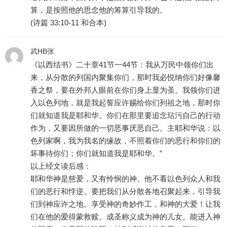
算，是按照他的思念他的筹算引导我的。
(诗篇 33:10-11 和合本)
武HB张
《以西结书》二十章41节一44节：我从万民中领你们出
来，从分散的列国内聚集你们，那时我必悦纳你们好像馨
香之祭，要在外邦人眼前在你们身上显为圣。我领你们进
入以色列地，就是我起誓应许赐给你们列祖之地，那时你
们就知道我是耶和华。你们在那里要追念玷污自己的行动
作为，又要因所做的一切恶事厌恶自己。主耶和华说：以
色列家啊，我为我名的缘故，不照着你们的恶行和你们的
坏事待你们；你们就知道我是耶和华。”
以上经文读后感：
耶和华神是慈爱，又有怜悯的神。他不看以色列众人和我
们的恶行和悖逆。要把我们从分散各地召聚起来，引导我
们到神应许之地。享受神的奇妙作工，和神的大爱！让我
们在他的爱得蒙救赎。成圣称义成为神的儿女。能进入神