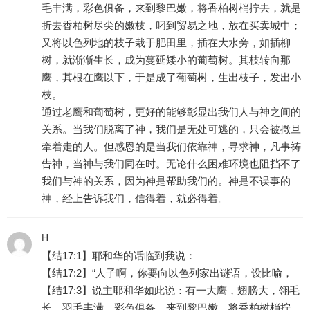
毛丰满，彩色俱备，来到黎巴嫩，将香柏树梢拧去，就是
折去香柏树尽尖的嫩枝，叼到贸易之地，放在买卖城中；
又将以色列地的枝子栽于肥田里，插在大水旁，如插柳
树，就渐渐生长，成为蔓延矮小的葡萄树。其枝转向那
鹰，其根在鹰以下，于是成了葡萄树，生出枝子，发出小
枝。
通过老鹰和葡萄树，更好的能够彰显出我们人与神之间的
关系。当我们脱离了神，我们是无处可逃的，只会被撒旦
牵着走的人。但感恩的是当我们依靠神，寻求神，凡事祷
告神，当神与我们同在时。无论什么困难环境也阻挡不了
我们与神的关系，因为神是帮助我们的。神是不误事的
神，经上告诉我们，信得着，就必得着。
H
【结17:1】耶和华的话临到我说：
【结17:2】“人子啊，你要向以色列家出谜语，设比喻，
【结17:3】说主耶和华如此说：有一大鹰，翅膀大，翎毛
长，羽毛丰满，彩色俱备，来到黎巴嫩，将香柏树梢拧