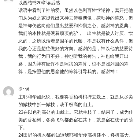
以西结书20章读后感
话语中看到了神的爱。虽然以色列百姓悖逆神，离开把他
们从为奴之家拯救出来神去侍奉偶像，惹动神的愤怒，但
是神却仍然向他们显出慈爱和怜悯之心。感谢神的恩典，
我们的本性就是硬着颈项的驴，一出生就是被人讨厌、憎
恶的，之所以活着是因羊的代赎，不是我有什么条件，但
我的心还是想往做好的方向。感谢的是，神以他的慈爱待
我，我的行为再不好，神也听我的祷告，神也给我开出
路，因为神有应许不是照我的筹算，也不是照列国的筹
算，是按照他的思念他的筹算引导我的。感谢神！
徐~侯
主耶和华如此说，我要将香柏树梢拧去栽上，就是从尽尖
的嫩枝中折一嫩枝，栽于极高的山上。
23在以色列高处的山栽上。它就生枝子，结果子，成为佳
美的香柏树，各类飞鸟都必宿在其下，就是宿在枝子的荫
下。
24田野的树木都必知道我耶和华使高树矮小，矮树高大。