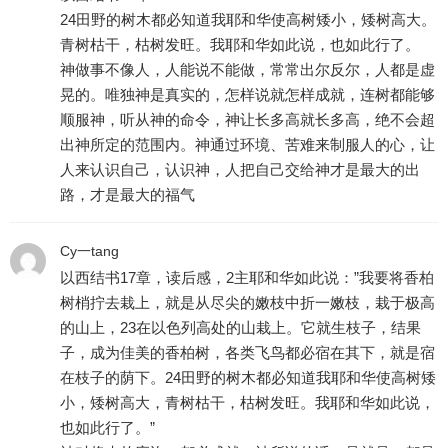
24田野的树木都必知道我耶和华使高树矮小，矮树高大。
青树枯干，枯树发旺。我耶和华如此说，也如此行了。
神做事不像人，人能说不能做，常常出尔反尔，人都是虚
晃的。唯独神是真实的，怎样说就怎样成就，连树都能够
顺服神，听从神的命令，神让长多高就长多高，绝不会超
出神所定的范围内。神通过环境、苦难来制服人的心，让
人来认识自己，认识神，人把自己交给神才是最大的出
路，才是最大的福气
Cy一tang
以西结书17章，读后感，2主耶和华如此说：”我要将香柏
树梢拧去栽上，就是从尽尖的嫩枝中折一嫩枝，栽于极高
的山上，23在以色列高处的山栽上。它就生枝子，结果
子，成为佳美的香柏树，各类飞鸟都必宿在其下，就是宿
在枝子的荫下。24田野的树木都必知道我耶和华使高树矮
小，矮树高大，青树枯干，枯树发旺。我耶和华如此说，
也如此行了。”