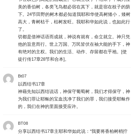
美的香伯树，各类飞鸟都必宿在其下，就是宿在枝子的荫
下。24节田野的树木都必知道我耶和华使高树矮小，矮树
高大，青树枯干，枯树发旺。我耶和华如此说，也如此行
了。
切都是借神话语而成就，神说有就有，命立就立。神只凭
他的旨意而行。世上万国、万民皆伏在袖大能的手下，神
有绝对的主权。我们的生活、动作、存留都在乎祂。[使
徒行传17章28节和合本]。
Bt07
以西结书17章
神藉先知以西结说话，神保守葡萄树，我们才得保守，神
为我们罪让耶稣的宝血洗净了我们的罪，我们接受耶稣作
的，我们在神的里面接受应许。
BT08
分享以西结书17章主耶和华如此说：“我要将香柏树梢拧