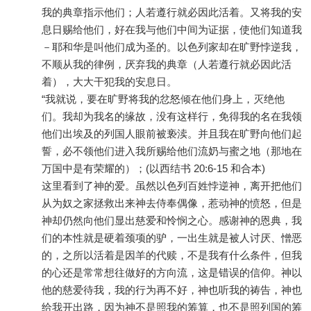
我的典章指示他们；人若遵行就必因此活着。又将我的安
息日赐给他们，好在我与他们中间为证据，使他们知道我
－耶和华是叫他们成为圣的。以色列家却在旷野悖逆我，
不顺从我的律例，厌弃我的典章（人若遵行就必因此活
着），大大干犯我的安息日。
“我就说，要在旷野将我的忿怒倾在他们身上，灭绝他
们。我却为我名的缘故，没有这样行，免得我的名在我领
他们出埃及的列国人眼前被亵渎。并且我在旷野向他们起
誓，必不领他们进入我所赐给他们流奶与蜜之地（那地在
万国中是有荣耀的）；(以西结书 20:6-15 和合本)
这里看到了神的爱。虽然以色列百姓悖逆神，离开把他们
从为奴之家拯救出来神去侍奉偶像，惹动神的愤怒，但是
神却仍然向他们显出慈爱和怜悯之心。感谢神的恩典，我
们的本性就是硬着颈项的驴，一出生就是被人讨厌、憎恶
的，之所以活着是因羊的代赎，不是我有什么条件，但我
的心还是常常想往做好的方向流，这是错误的信仰。神以
他的慈爱待我，我的行为再不好，神也听我的祷告，神也
给我开出路，因为神不是照我的筹算，也不是照列国的筹