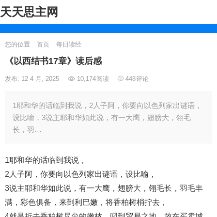
天天思主网
您的位置
首页
每日读经
《以西结书17章》读后感
发布: 12 4 月, 2025
10,174
阅读
448
评论
1耶和华的话临到我说，2人子阿，你要向以色列家出谜语，
设比喻，3说主耶和华如此说，有一大鹰，翅膀大，翎毛
长，羽…
1耶和华的话临到我说，
2人子阿，你要向以色列家出谜语，设比喻，
3说主耶和华如此说，有一大鹰，翅膀大，翎毛长，羽毛丰
满，彩色俱备，来到利巴嫩，将香柏树梢拧去，
4就是折去香柏树尽尖的嫩枝，叼到贸易之地，放在买卖城