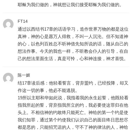
耶稣为我们做的，神就想让我们接受耶稣为我们做的。
FT14
通过以西结书17章的话语学习，造作世界万物的都是这位
真神，神的心是愿万人得救，不叫一人沉沦。但不知道神
的心，以色列百姓总不听神借先知所说的话，随从自己的
想法作事。今天的我也一样，不听教会仆人的引导，在自
己的想法里面生活，真是可怜，心和神连接，神才喜悦。
陈一媚
结17章读后感：他轻看誓言，背弃盟约，已经投降，却又
作这一切的事，他必不能逃脱。
19所以主耶和华如此说，我指着我的永生起誓，他既轻看
指我所起的誓，背弃指我所立的约，我必要使这罪归在他
头上。不相信神的约敢终只能死亡。神给的第一个约是使
我们知罪，通过第个约使我们认识自己的面目终日思想尽
都是恶的，只能招咒诅的人，守不了神的律法的人，神给