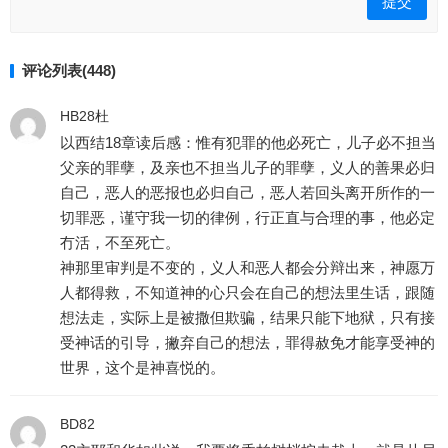
评论列表(448)
HB28杜
以西结18章读后感：惟有犯罪的他必死亡，儿子必不担当
父亲的罪孽，及亲也不担当儿子的罪孽，义人的善果必归
自己，恶人的恶报也必归自己，恶人若回头离开所作的一
切罪恶，谨守我一切的律例，行正直与合理的事，他必定
冇活，不至死亡。
神那里审判是不变的，义人和恶人都会分辩出来，神愿万
人都得救，不知道神的心只会在自己的想法里生话，跟随
想法走，实际上是被撒但欺骗，结果只能下地狱，只有接
受神话的引导，撇弃自己的想法，罪得赦免才能享受神的
世界，这个是神喜悦的。
BD82