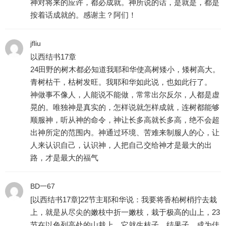
神对将来的应许，都必成就。神所说的话，是就是，都是
按着话成就的。感谢主？阿们！
jfliu
以西结书17章
24田野的树木都必知道我耶和华使高树矮小，矮树高大。
青树枯干，枯树发旺。我耶和华如此说，也如此行了。
神做事不像人，人能说不能做，常常出尔反尔，人都是虚
晃的。唯独神是真实的，怎样说就怎样成就，连树都能够
顺服神，听从神的命令，神让长多高就长多高，绝不会超
出神所定的范围内。神通过环境、苦难来制服人的心，让
人来认识自己，认识神，人把自己交给神才是最大的出
路，才是最大的福气
BD一67
[以西结书17章]22节主耶和华说：我要将香柏树梢拧去栽
上，就是从尽尖的嫩枝中折一嫩枝，栽于极高的山上，23
节在以色列高处的山栽上。它就生枝子，结果子，成为佳