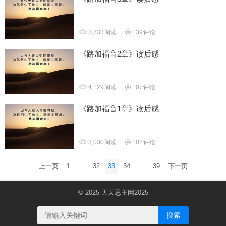
3,833
阅读
139
评论
《路加福音2章》读后感
4,129
阅读
107
评论
《路加福音1章》读后感
3,030
阅读
102
评论
文
上一页
1
…
32
33
34
…
39
下一页
章
分
© 2025
天天思主网2025
页
搜索